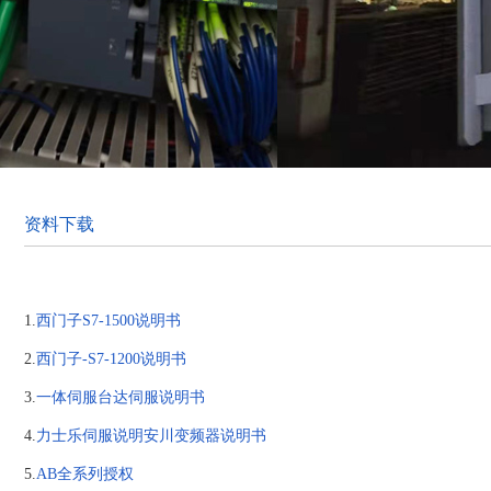
资料下载
1.
西门子S7-1500说明书
2.
西门子-S7-1200说明书
3.
一体伺服
台达伺服说明书
4.
力士乐伺服说明
安川变频器说明书
5.
AB全系列授权